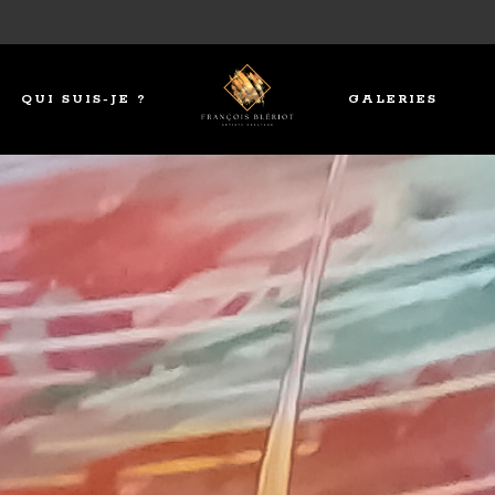
QUI SUIS-JE ?
GALERIES